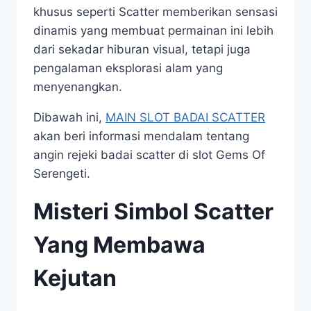
khusus seperti Scatter memberikan sensasi
dinamis yang membuat permainan ini lebih
dari sekadar hiburan visual, tetapi juga
pengalaman eksplorasi alam yang
menyenangkan.
Dibawah ini,
MAIN SLOT BADAI SCATTER
akan beri informasi mendalam tentang
angin rejeki badai scatter di slot Gems Of
Serengeti.
Misteri Simbol Scatter
Yang Membawa
Kejutan