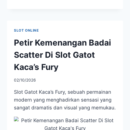
SLOT ONLINE
Petir Kemenangan Badai
Scatter Di Slot Gatot
Kaca’s Fury
02/10/2026
Slot Gatot Kaca’s Fury, sebuah permainan
modern yang menghadirkan sensasi yang
sangat dramatis dan visual yang memukau.