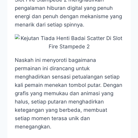
pengalaman hiburan digital yang penuh
energi dan penuh dengan mekanisme yang
menarik dari setiap spinnya.
Naskah ini menyoroti bagaimana
permainan ini dirancang untuk
menghadirkan sensasi petualangan setiap
kali pemain menekan tombol putar. Dengan
grafis yang memukau dan animasi yang
halus, setiap putaran menghadirkan
ketegangan yang berbeda, membuat
setiap momen terasa unik dan
menegangkan.