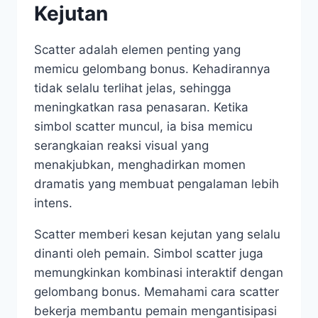
Kejutan
Scatter adalah elemen penting yang
memicu gelombang bonus. Kehadirannya
tidak selalu terlihat jelas, sehingga
meningkatkan rasa penasaran. Ketika
simbol scatter muncul, ia bisa memicu
serangkaian reaksi visual yang
menakjubkan, menghadirkan momen
dramatis yang membuat pengalaman lebih
intens.
Scatter memberi kesan kejutan yang selalu
dinanti oleh pemain. Simbol scatter juga
memungkinkan kombinasi interaktif dengan
gelombang bonus. Memahami cara scatter
bekerja membantu pemain mengantisipasi