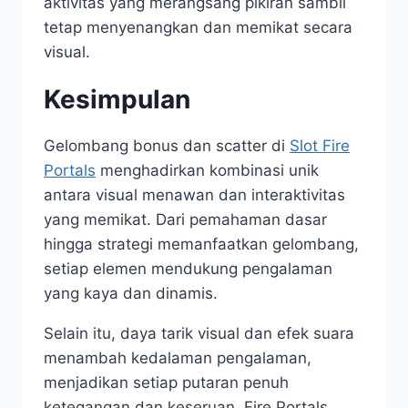
aktivitas yang merangsang pikiran sambil
tetap menyenangkan dan memikat secara
visual.
Kesimpulan
Gelombang bonus dan scatter di
Slot Fire
Portals
menghadirkan kombinasi unik
antara visual menawan dan interaktivitas
yang memikat. Dari pemahaman dasar
hingga strategi memanfaatkan gelombang,
setiap elemen mendukung pengalaman
yang kaya dan dinamis.
Selain itu, daya tarik visual dan efek suara
menambah kedalaman pengalaman,
menjadikan setiap putaran penuh
ketegangan dan keseruan. Fire Portals