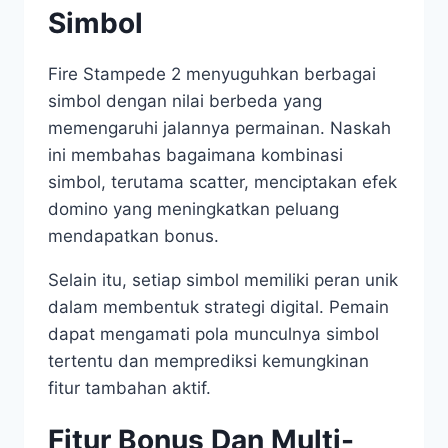
Simbol
Fire Stampede 2 menyuguhkan berbagai
simbol dengan nilai berbeda yang
memengaruhi jalannya permainan. Naskah
ini membahas bagaimana kombinasi
simbol, terutama scatter, menciptakan efek
domino yang meningkatkan peluang
mendapatkan bonus.
Selain itu, setiap simbol memiliki peran unik
dalam membentuk strategi digital. Pemain
dapat mengamati pola munculnya simbol
tertentu dan memprediksi kemungkinan
fitur tambahan aktif.
Fitur Bonus Dan Multi-