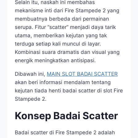
Selain itu, naskah ini membahas
mekanisme inti dari Fire Stampede 2 yang
membuatnya berbeda dari permainan
serupa. Fitur “scatter” menjadi daya tarik
utama, memberikan kejutan yang tak
terduga setiap kali muncul di layar.
Kombinasi suara dramatis dan visual yang
energik meningkatkan antisipasi.
Dibawah ini,
MAIN SLOT BADAI SCATTER
akan beri informasi mendalam tentang
kejutan tiada henti badai scatter di slot Fire
Stampede 2.
Konsep Badai Scatter
Badai scatter di Fire Stampede 2 adalah