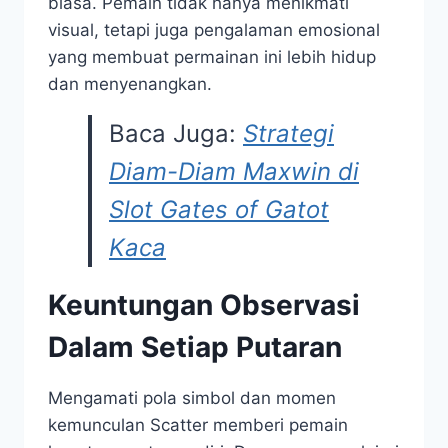
biasa. Pemain tidak hanya menikmati
visual, tetapi juga pengalaman emosional
yang membuat permainan ini lebih hidup
dan menyenangkan.
Baca Juga:
Strategi
Diam-Diam Maxwin di
Slot Gates of Gatot
Kaca
Keuntungan Observasi
Dalam Setiap Putaran
Mengamati pola simbol dan momen
kemunculan Scatter memberi pemain