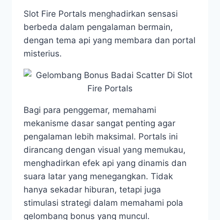
Slot Fire Portals menghadirkan sensasi
berbeda dalam pengalaman bermain,
dengan tema api yang membara dan portal
misterius.
Bagi para penggemar, memahami
mekanisme dasar sangat penting agar
pengalaman lebih maksimal. Portals ini
dirancang dengan visual yang memukau,
menghadirkan efek api yang dinamis dan
suara latar yang menegangkan. Tidak
hanya sekadar hiburan, tetapi juga
stimulasi strategi dalam memahami pola
gelombang bonus yang muncul.