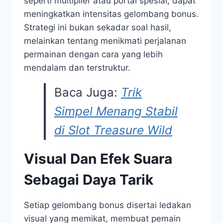
seperti multiplier atau portal spesial, dapat
meningkatkan intensitas gelombang bonus.
Strategi ini bukan sekadar soal hasil,
melainkan tentang menikmati perjalanan
permainan dengan cara yang lebih
mendalam dan terstruktur.
Baca Juga:
Trik
Simpel Menang Stabil
di Slot Treasure Wild
Visual Dan Efek Suara
Sebagai Daya Tarik
Setiap gelombang bonus disertai ledakan
visual yang memikat, membuat pemain