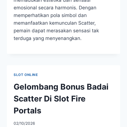
memadukan estetika dan sensasi
emosional secara harmonis. Dengan
memperhatikan pola simbol dan
memanfaatkan kemunculan Scatter,
pemain dapat merasakan sensasi tak
terduga yang menyenangkan.
SLOT ONLINE
Gelombang Bonus Badai
Scatter Di Slot Fire
Portals
02/10/2026