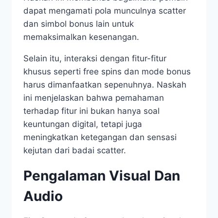
dapat mengamati pola munculnya scatter
dan simbol bonus lain untuk
memaksimalkan kesenangan.
Selain itu, interaksi dengan fitur-fitur
khusus seperti free spins dan mode bonus
harus dimanfaatkan sepenuhnya. Naskah
ini menjelaskan bahwa pemahaman
terhadap fitur ini bukan hanya soal
keuntungan digital, tetapi juga
meningkatkan ketegangan dan sensasi
kejutan dari badai scatter.
Pengalaman Visual Dan
Audio