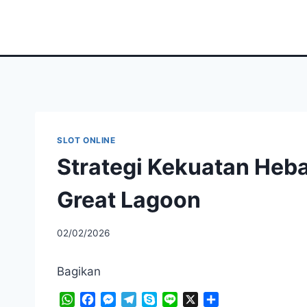
Skip
to
content
SLOT ONLINE
Strategi Kekuatan Heba
Great Lagoon
02/02/2026
Bagikan
W
F
M
T
S
L
X
S