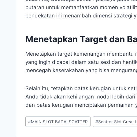
putaran untuk memanfaatkan momen volatilit
pendekatan ini menambah dimensi strategi y
Menetapkan Target dan B
Menetapkan target kemenangan membantu me
yang ingin dicapai dalam satu sesi dan hentika
mencegah keserakahan yang bisa mengurang
Selain itu, tetapkan batas kerugian untuk se
Anda tidak akan kehilangan modal lebih dar
dan batas kerugian menciptakan permainan y
Post
#
MAIN SLOT BADAI SCATTER
#
Scatter Slot Great
Tags: