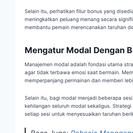
Selain itu, perhatikan fitur bonus yang disedi
meningkatkan peluang menang secara signifi
membantu pemain merencanakan taruhan deng
Mengatur Modal Dengan B
Manajemen modal adalah fondasi utama stra
agar tidak terbawa emosi saat bermain. Mem
memperpanjang permainan dan memberi lebi
Selain itu, bagi modal menjadi beberapa sesi
kehilangan seluruh modal sekaligus. Strateg
setiap sesi untuk menyesuaikan taruhan beri