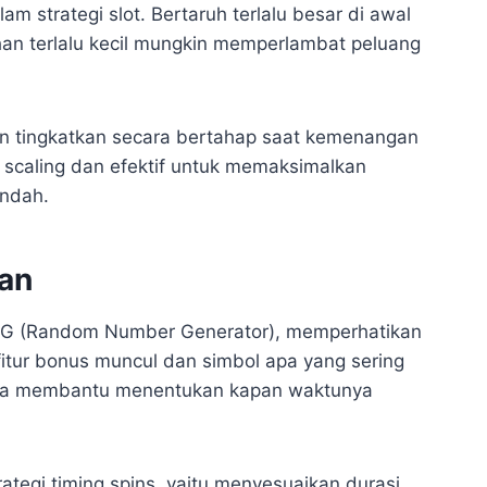
 strategi slot. Bertaruh terlalu besar di awal
an terlalu kecil mungkin memperlambat peluang
n tingkatkan secara bertahap saat kemenangan
bet scaling dan efektif untuk memaksimalkan
endah.
an
RNG (Random Number Generator), memperhatikan
fitur bonus muncul dan simbol apa yang sering
 bisa membantu menentukan kapan waktunya
ategi timing spins, yaitu menyesuaikan durasi