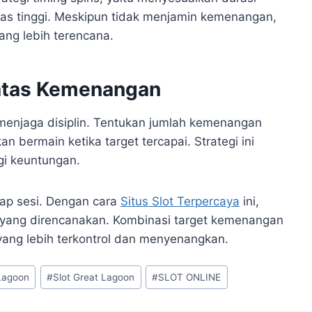
as tinggi. Meskipun tidak menjamin kemenangan,
ang lebih terencana.
atas Kemenangan
njaga disiplin. Tentukan jumlah kemenangan
n bermain ketika target tercapai. Strategi ini
i keuntungan.
tiap sesi. Dengan cara
Situs Slot Terpercaya
ini,
i yang direncanakan. Kombinasi target kemenangan
ang lebih terkontrol dan menyenangkan.
 Lagoon
#
Slot Great Lagoon
#
SLOT ONLINE