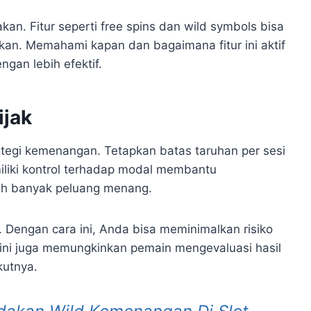
akan. Fitur seperti free spins dan wild symbols bisa
kan. Memahami kapan dan bagaimana fitur ini aktif
an lebih efektif.
ijak
tegi kemenangan. Tetapkan batas taruhan per sesi
iliki kontrol terhadap modal membantu
h banyak peluang menang.
. Dengan cara ini, Anda bisa meminimalkan risiko
i ini juga memungkinkan pemain mengevaluasi hasil
kutnya.