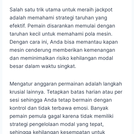
Salah satu trik utama untuk meraih jackpot
adalah memahami strategi taruhan yang
efektif. Pemain disarankan memulai dengan
taruhan kecil untuk memahami pola mesin.
Dengan cara ini, Anda bisa memantau kapan
mesin cenderung memberikan kemenangan
dan meminimalkan risiko kehilangan modal
besar dalam waktu singkat.
Mengatur anggaran permainan adalah langkah
krusial lainnya. Tetapkan batas harian atau per
sesi sehingga Anda tetap bermain dengan
kontrol dan tidak terbawa emosi. Banyak
pemain pemula gagal karena tidak memiliki
strategi pengelolaan modal yang tepat,
sehingga kehilangan kesempatan untuk