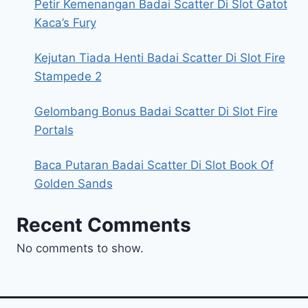
Petir Kemenangan Badai Scatter Di Slot Gatot
Kaca’s Fury
Kejutan Tiada Henti Badai Scatter Di Slot Fire
Stampede 2
Gelombang Bonus Badai Scatter Di Slot Fire
Portals
Baca Putaran Badai Scatter Di Slot Book Of
Golden Sands
Recent Comments
No comments to show.