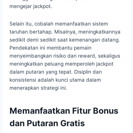
mengejar jackpot.
Selain itu, cobalah memanfaatkan sistem
taruhan bertahap. Misalnya, meningkatkannya
sedikit demi sedikit saat kemenangan datang.
Pendekatan ini membantu pemain
menyeimbangkan risiko dan reward, sekaligus
meningkatkan peluang memperoleh jackpot
dalam putaran yang tepat. Disiplin dan
konsistensi adalah kunci utama dalam
menerapkan strategi ini.
Memanfaatkan Fitur Bonus
dan Putaran Gratis