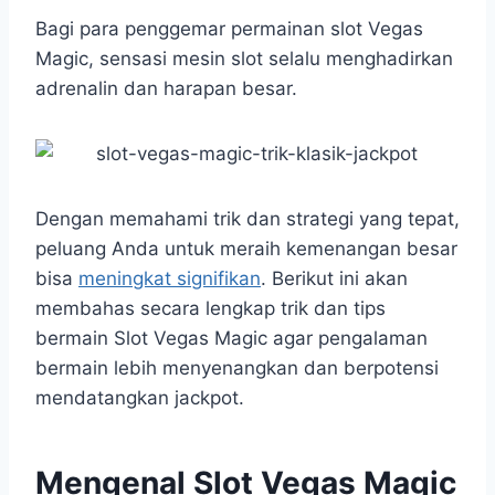
h
a
e
e
k
i
h
a
c
s
l
y
n
a
Bagi para penggemar permainan slot Vegas
t
e
s
e
p
e
r
Magic, sensasi mesin slot selalu menghadirkan
s
b
e
g
e
e
adrenalin dan harapan besar.
A
o
n
r
p
o
g
a
p
k
e
m
r
Dengan memahami trik dan strategi yang tepat,
peluang Anda untuk meraih kemenangan besar
bisa
meningkat signifikan
. Berikut ini akan
membahas secara lengkap trik dan tips
bermain Slot Vegas Magic agar pengalaman
bermain lebih menyenangkan dan berpotensi
mendatangkan jackpot.
Mengenal Slot Vegas Magic