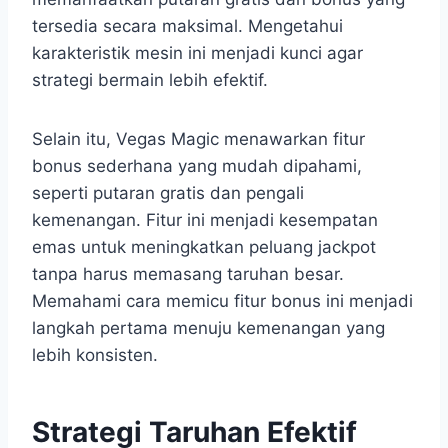
tersedia secara maksimal. Mengetahui
karakteristik mesin ini menjadi kunci agar
strategi bermain lebih efektif.
Selain itu, Vegas Magic menawarkan fitur
bonus sederhana yang mudah dipahami,
seperti putaran gratis dan pengali
kemenangan. Fitur ini menjadi kesempatan
emas untuk meningkatkan peluang jackpot
tanpa harus memasang taruhan besar.
Memahami cara memicu fitur bonus ini menjadi
langkah pertama menuju kemenangan yang
lebih konsisten.
Strategi Taruhan Efektif