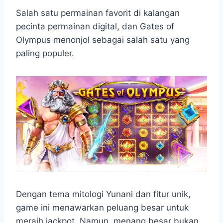
h
a
e
e
k
i
h
a
c
s
l
y
n
a
Salah satu permainan favorit di kalangan
t
e
s
e
p
e
r
pecinta permainan digital, dan Gates of
s
b
e
g
e
e
Olympus menonjol sebagai salah satu yang
A
o
n
r
paling populer.
p
o
g
a
p
k
e
m
r
Dengan tema mitologi Yunani dan fitur unik,
game ini menawarkan peluang besar untuk
meraih jackpot. Namun, menang besar bukan