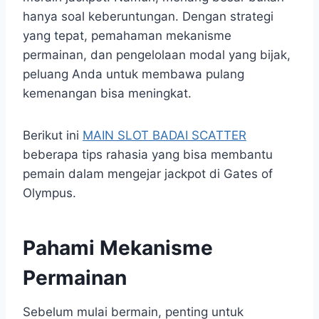
hanya soal keberuntungan. Dengan strategi
yang tepat, pemahaman mekanisme
permainan, dan pengelolaan modal yang bijak,
peluang Anda untuk membawa pulang
kemenangan bisa meningkat.
Berikut ini
MAIN SLOT BADAI SCATTER
beberapa tips rahasia yang bisa membantu
pemain dalam mengejar jackpot di Gates of
Olympus.
Pahami Mekanisme
Permainan
Sebelum mulai bermain, penting untuk