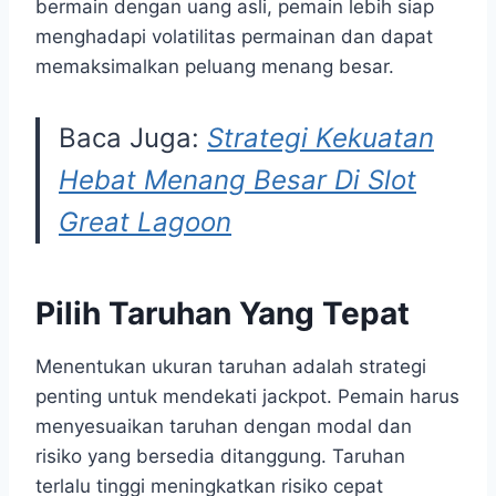
bermain dengan uang asli, pemain lebih siap
menghadapi volatilitas permainan dan dapat
memaksimalkan peluang menang besar.
Baca Juga:
Strategi Kekuatan
Hebat Menang Besar Di Slot
Great Lagoon
Pilih Taruhan Yang Tepat
Menentukan ukuran taruhan adalah strategi
penting untuk mendekati jackpot. Pemain harus
menyesuaikan taruhan dengan modal dan
risiko yang bersedia ditanggung. Taruhan
terlalu tinggi meningkatkan risiko cepat