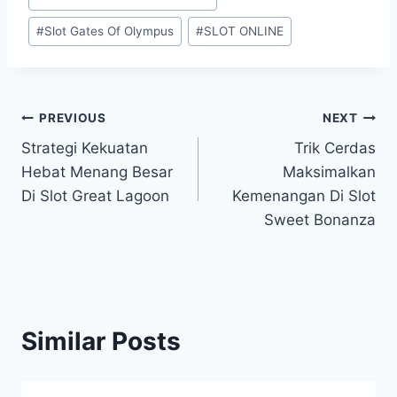
#
Slot Gates Of Olympus
#
SLOT ONLINE
Post
PREVIOUS
NEXT
Strategi Kekuatan
Trik Cerdas
navigation
Hebat Menang Besar
Maksimalkan
Di Slot Great Lagoon
Kemenangan Di Slot
Sweet Bonanza
Similar Posts