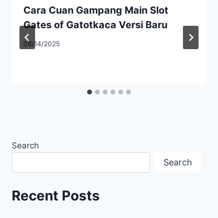
Cara Cuan Gampang Main Slot
Gates of Gatotkaca Versi Baru
08/14/2025
Search
Search
Recent Posts