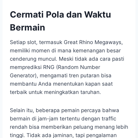
Cermati Pola dan Waktu
Bermain
Setiap slot, termasuk Great Rhino Megaways,
memiliki momen di mana kemenangan besar
cenderung muncul. Meski tidak ada cara pasti
memprediksi RNG (Random Number
Generator), mengamati tren putaran bisa
membantu Anda menentukan kapan saat
terbaik untuk meningkatkan taruhan.
Selain itu, beberapa pemain percaya bahwa
bermain di jam-jam tertentu dengan traffic
rendah bisa memberikan peluang menang lebih
tinggi. Tidak ada jaminan, tapi pengalaman