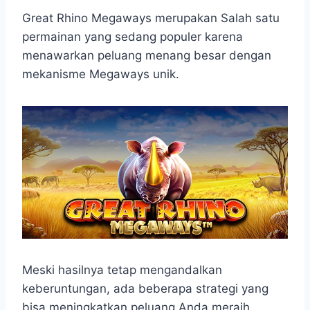
h
a
e
e
k
i
h
a
c
s
l
y
n
a
Great Rhino Megaways merupakan Salah satu
t
e
s
e
p
e
r
permainan yang sedang populer karena
s
b
e
g
e
e
menawarkan peluang menang besar dengan
A
o
n
r
mekanisme Megaways unik.
p
o
g
a
p
k
e
m
r
Meski hasilnya tetap mengandalkan
keberuntungan, ada beberapa strategi yang
bisa meningkatkan peluang Anda meraih