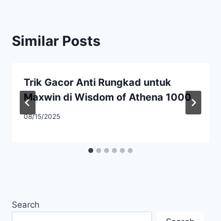
Similar Posts
Trik Gacor Anti Rungkad untuk
Maxwin di Wisdom of Athena 1000
08/15/2025
Search