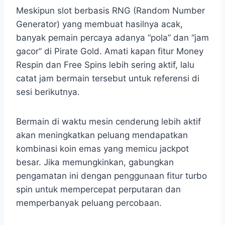
Meskipun slot berbasis RNG (Random Number
Generator) yang membuat hasilnya acak,
banyak pemain percaya adanya “pola” dan “jam
gacor” di Pirate Gold. Amati kapan fitur Money
Respin dan Free Spins lebih sering aktif, lalu
catat jam bermain tersebut untuk referensi di
sesi berikutnya.
Bermain di waktu mesin cenderung lebih aktif
akan meningkatkan peluang mendapatkan
kombinasi koin emas yang memicu jackpot
besar. Jika memungkinkan, gabungkan
pengamatan ini dengan penggunaan fitur turbo
spin untuk mempercepat perputaran dan
memperbanyak peluang percobaan.