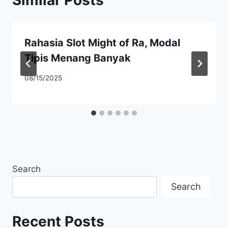
Similar Posts
Rahasia Slot Might of Ra, Modal
Tipis Menang Banyak
08/15/2025
Search
Search
Recent Posts