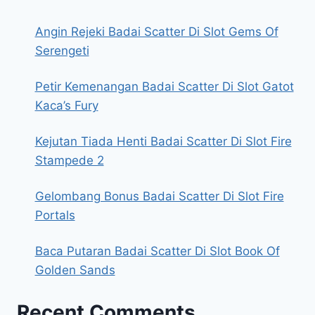
Angin Rejeki Badai Scatter Di Slot Gems Of
Serengeti
Petir Kemenangan Badai Scatter Di Slot Gatot
Kaca’s Fury
Kejutan Tiada Henti Badai Scatter Di Slot Fire
Stampede 2
Gelombang Bonus Badai Scatter Di Slot Fire
Portals
Baca Putaran Badai Scatter Di Slot Book Of
Golden Sands
Recent Comments