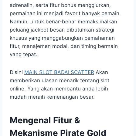
adrenalin, serta fitur bonus menggiurkan,
permainan ini menjadi favorit banyak pemain.
Namun, untuk benar-benar memaksimalkan
peluang jackpot besar, dibutuhkan strategi
khusus yang menggabungkan pemahaman
fitur, manajemen modal, dan timing bermain
yang tepat.
Disini
MAIN SLOT BADAI SCATTER
Akan
memberikan ulasan menarik tentang slot
online. Yang akan membantu anda lebih
mudah meraih kemenangan besar.
Mengenal Fitur &
Mekanisme Pirate Gold