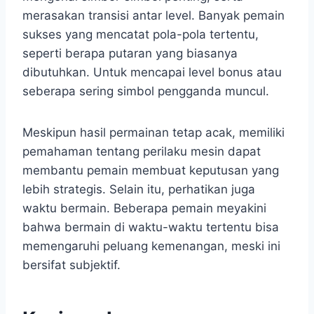
merasakan transisi antar level. Banyak pemain
sukses yang mencatat pola-pola tertentu,
seperti berapa putaran yang biasanya
dibutuhkan. Untuk mencapai level bonus atau
seberapa sering simbol pengganda muncul.
Meskipun hasil permainan tetap acak, memiliki
pemahaman tentang perilaku mesin dapat
membantu pemain membuat keputusan yang
lebih strategis. Selain itu, perhatikan juga
waktu bermain. Beberapa pemain meyakini
bahwa bermain di waktu-waktu tertentu bisa
memengaruhi peluang kemenangan, meski ini
bersifat subjektif.