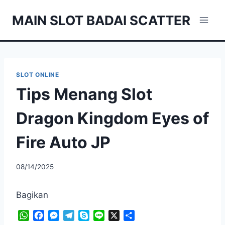
Skip
MAIN SLOT BADAI SCATTER
to
content
SLOT ONLINE
Tips Menang Slot
Dragon Kingdom Eyes of
Fire Auto JP
08/14/2025
Bagikan
W
F
M
T
S
L
X
S