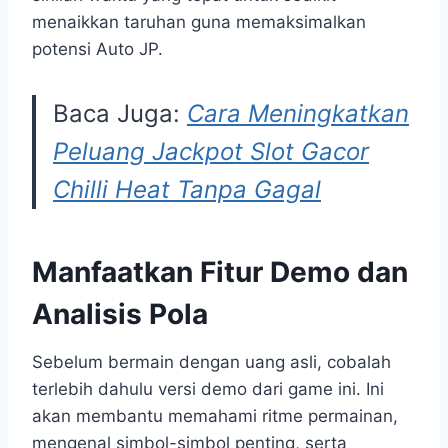
menaikkan taruhan guna memaksimalkan
potensi Auto JP.
Baca Juga:
Cara Meningkatkan
Peluang Jackpot Slot Gacor
Chilli Heat Tanpa Gagal
Manfaatkan Fitur Demo dan
Analisis Pola
Sebelum bermain dengan uang asli, cobalah
terlebih dahulu versi demo dari game ini. Ini
akan membantu memahami ritme permainan,
mengenal simbol-simbol penting, serta