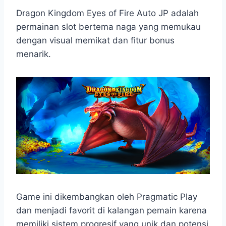
h
a
e
e
k
i
h
a
c
s
l
y
n
a
Dragon Kingdom Eyes of Fire Auto JP adalah
t
e
s
e
p
e
r
permainan slot bertema naga yang memukau
s
b
e
g
e
e
dengan visual memikat dan fitur bonus
A
o
n
r
menarik.
p
o
g
a
p
k
e
m
r
Game ini dikembangkan oleh Pragmatic Play
dan menjadi favorit di kalangan pemain karena
memiliki sistem progresif yang unik dan potensi