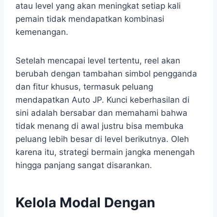
atau level yang akan meningkat setiap kali
pemain tidak mendapatkan kombinasi
kemenangan.
Setelah mencapai level tertentu, reel akan
berubah dengan tambahan simbol pengganda
dan fitur khusus, termasuk peluang
mendapatkan Auto JP. Kunci keberhasilan di
sini adalah bersabar dan memahami bahwa
tidak menang di awal justru bisa membuka
peluang lebih besar di level berikutnya. Oleh
karena itu, strategi bermain jangka menengah
hingga panjang sangat disarankan.
Kelola Modal Dengan