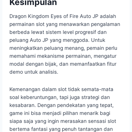
Kesimpulan
Dragon Kingdom Eyes of Fire Auto JP adalah
permainan slot yang menawarkan pengalaman
berbeda lewat sistem level progresif dan
peluang Auto JP yang menggoda. Untuk
meningkatkan peluang menang, pemain perlu
memahami mekanisme permainan, mengatur
modal dengan bijak, dan memanfaatkan fitur
demo untuk analisis.
Kemenangan dalam slot tidak semata-mata
soal keberuntungan, tapi juga strategi dan
kesabaran. Dengan pendekatan yang tepat,
game ini bisa menjadi pilihan menarik bagi
siapa saja yang ingin merasakan sensasi slot
bertema fantasi yang penuh tantangan dan