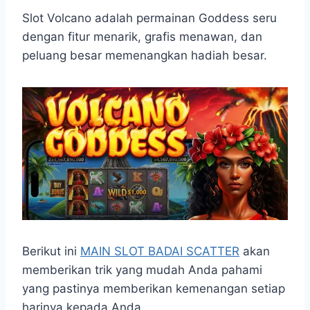
h
a
e
e
k
i
h
a
c
s
l
y
n
a
Slot Volcano adalah permainan Goddess seru
t
e
s
e
p
e
r
dengan fitur menarik, grafis menawan, dan
s
b
e
g
e
e
peluang besar memenangkan hadiah besar.
A
o
n
r
p
o
g
a
p
k
e
m
r
Berikut ini
MAIN SLOT BADAI SCATTER
akan
memberikan trik yang mudah Anda pahami
yang pastinya memberikan kemenangan setiap
harinya kepada Anda.