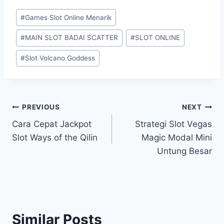
Post
#
Games Slot Online Menarik
Tags:
#
MAIN SLOT BADAI SCATTER
#
SLOT ONLINE
#
Slot Volcano Goddess
Post
PREVIOUS
NEXT
Cara Cepat Jackpot
Strategi Slot Vegas
navigation
Slot Ways of the Qilin
Magic Modal Mini
Untung Besar
Similar Posts