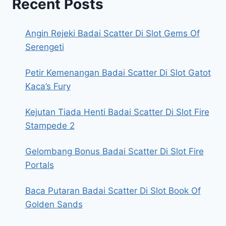
Recent Posts
Angin Rejeki Badai Scatter Di Slot Gems Of
Serengeti
Petir Kemenangan Badai Scatter Di Slot Gatot
Kaca’s Fury
Kejutan Tiada Henti Badai Scatter Di Slot Fire
Stampede 2
Gelombang Bonus Badai Scatter Di Slot Fire
Portals
Baca Putaran Badai Scatter Di Slot Book Of
Golden Sands