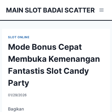
Skip
MAIN SLOT BADAI SCATTER
to
content
SLOT ONLINE
Mode Bonus Cepat
Membuka Kemenangan
Fantastis Slot Candy
Party
01/29/2026
Bagikan