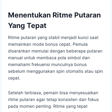
Menentukan Ritme Putaran
Yang Tepat
Ritme putaran yang stabil menjadi kunci saat
memainkan mode bonus cepat. Pemula
disarankan memulai dengan beberapa putaran
manual untuk membaca pola simbol dan
memahami frekuensi munculnya bonus
sebelum menggunakan spin otomatis atau spin
cepat.
Setelah terbiasa, pemain bisa menyesuaikan
ritme putaran agar tetap konsisten dan fokus
pada momen penting. Ritme yang tepat