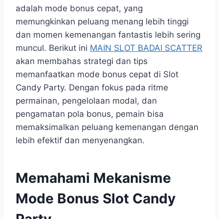
adalah mode bonus cepat, yang
memungkinkan peluang menang lebih tinggi
dan momen kemenangan fantastis lebih sering
muncul. Berikut ini
MAIN SLOT BADAI SCATTER
akan membahas strategi dan tips
memanfaatkan mode bonus cepat di Slot
Candy Party. Dengan fokus pada ritme
permainan, pengelolaan modal, dan
pengamatan pola bonus, pemain bisa
memaksimalkan peluang kemenangan dengan
lebih efektif dan menyenangkan.
Memahami Mekanisme
Mode Bonus Slot Candy