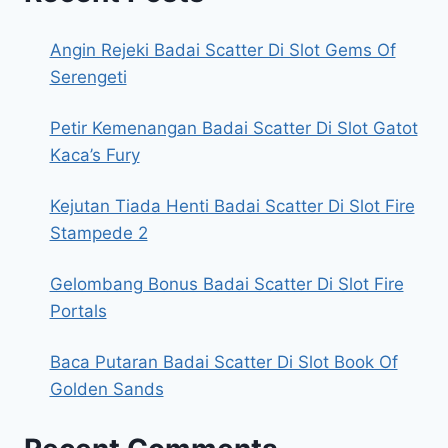
Angin Rejeki Badai Scatter Di Slot Gems Of
Serengeti
Petir Kemenangan Badai Scatter Di Slot Gatot
Kaca’s Fury
Kejutan Tiada Henti Badai Scatter Di Slot Fire
Stampede 2
Gelombang Bonus Badai Scatter Di Slot Fire
Portals
Baca Putaran Badai Scatter Di Slot Book Of
Golden Sands