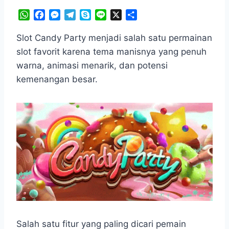
W
F
M
T
S
L
X
S
h
a
e
e
k
i
h
a
c
s
l
y
n
a
Slot Candy Party menjadi salah satu permainan
t
e
s
e
p
e
r
slot favorit karena tema manisnya yang penuh
s
b
e
g
e
e
warna, animasi menarik, dan potensi
A
o
n
r
kemenangan besar.
p
o
g
a
p
k
e
m
r
Salah satu fitur yang paling dicari pemain