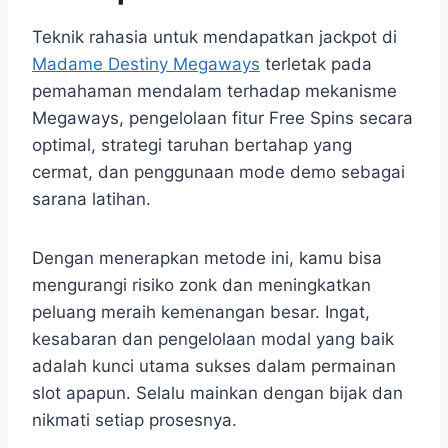
Teknik rahasia untuk mendapatkan jackpot di
Madame Destiny Megaways
terletak pada
pemahaman mendalam terhadap mekanisme
Megaways, pengelolaan fitur Free Spins secara
optimal, strategi taruhan bertahap yang
cermat, dan penggunaan mode demo sebagai
sarana latihan.
Dengan menerapkan metode ini, kamu bisa
mengurangi risiko zonk dan meningkatkan
peluang meraih kemenangan besar. Ingat,
kesabaran dan pengelolaan modal yang baik
adalah kunci utama sukses dalam permainan
slot apapun. Selalu mainkan dengan bijak dan
nikmati setiap prosesnya.