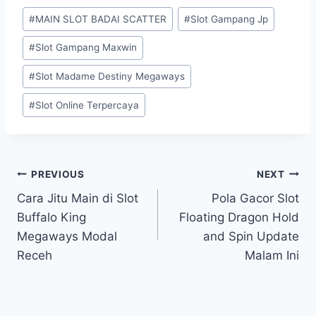
Post
#
MAIN SLOT BADAI SCATTER
#
Slot Gampang Jp
Tags:
#
Slot Gampang Maxwin
#
Slot Madame Destiny Megaways
#
Slot Online Terpercaya
Post
PREVIOUS
NEXT
Cara Jitu Main di Slot
Pola Gacor Slot
navigation
Buffalo King
Floating Dragon Hold
Megaways Modal
and Spin Update
Receh
Malam Ini