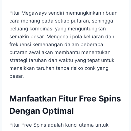
Fitur Megaways sendiri memungkinkan ribuan
cara menang pada setiap putaran, sehingga
peluang kombinasi yang menguntungkan
semakin besar. Mengenali pola keluaran dan
frekuensi kemenangan dalam beberapa
putaran awal akan membantu menentukan
strategi taruhan dan waktu yang tepat untuk
menaikkan taruhan tanpa risiko zonk yang
besar.
Manfaatkan Fitur Free Spins
Dengan Optimal
Fitur Free Spins adalah kunci utama untuk