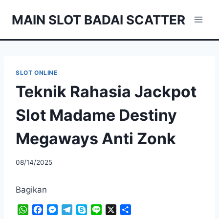
Skip
MAIN SLOT BADAI SCATTER
to
content
SLOT ONLINE
Teknik Rahasia Jackpot
Slot Madame Destiny
Megaways Anti Zonk
08/14/2025
Bagikan
W
F
M
T
S
L
X
S