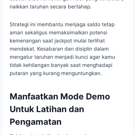
naikkan taruhan secara bertahap.
Strategi ini membantu menjaga saldo tetap
aman sekaligus memaksimalkan potensi
kemenangan saat jackpot mulai terlihat
mendekat. Kesabaran dan disiplin dalam
mengatur taruhan menjadi kunci agar kamu
tidak kehilangan banyak saat menghadapi
putaran yang kurang menguntungkan.
Manfaatkan Mode Demo
Untuk Latihan dan
Pengamatan