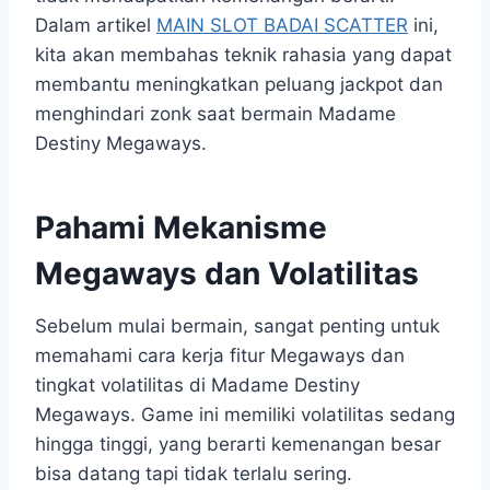
Dalam artikel
MAIN SLOT BADAI SCATTER
ini,
kita akan membahas teknik rahasia yang dapat
membantu meningkatkan peluang jackpot dan
menghindari zonk saat bermain Madame
Destiny Megaways.
Pahami Mekanisme
Megaways dan Volatilitas
Sebelum mulai bermain, sangat penting untuk
memahami cara kerja fitur Megaways dan
tingkat volatilitas di Madame Destiny
Megaways. Game ini memiliki volatilitas sedang
hingga tinggi, yang berarti kemenangan besar
bisa datang tapi tidak terlalu sering.