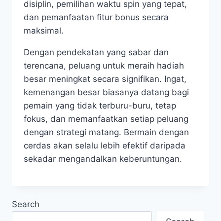
disiplin, pemilihan waktu spin yang tepat,
dan pemanfaatan fitur bonus secara
maksimal.
Dengan pendekatan yang sabar dan
terencana, peluang untuk meraih hadiah
besar meningkat secara signifikan. Ingat,
kemenangan besar biasanya datang bagi
pemain yang tidak terburu-buru, tetap
fokus, dan memanfaatkan setiap peluang
dengan strategi matang. Bermain dengan
cerdas akan selalu lebih efektif daripada
sekadar mengandalkan keberuntungan.
Search