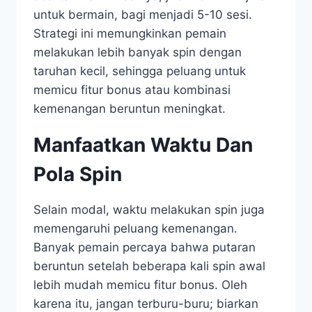
untuk bermain, bagi menjadi 5-10 sesi.
Strategi ini memungkinkan pemain
melakukan lebih banyak spin dengan
taruhan kecil, sehingga peluang untuk
memicu fitur bonus atau kombinasi
kemenangan beruntun meningkat.
Manfaatkan Waktu Dan
Pola Spin
Selain modal, waktu melakukan spin juga
memengaruhi peluang kemenangan.
Banyak pemain percaya bahwa putaran
beruntun setelah beberapa kali spin awal
lebih mudah memicu fitur bonus. Oleh
karena itu, jangan terburu-buru; biarkan