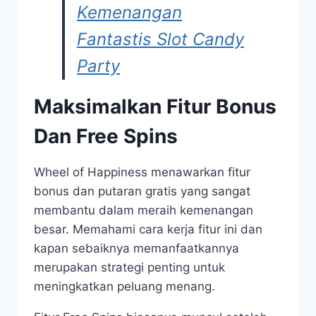
Kemenangan
Fantastis Slot Candy
Party
Maksimalkan Fitur Bonus
Dan Free Spins
Wheel of Happiness menawarkan fitur
bonus dan putaran gratis yang sangat
membantu dalam meraih kemenangan
besar. Memahami cara kerja fitur ini dan
kapan sebaiknya memanfaatkannya
merupakan strategi penting untuk
meningkatkan peluang menang.