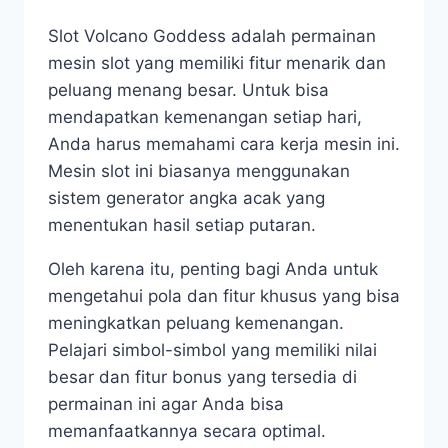
Slot Volcano Goddess adalah permainan
mesin slot yang memiliki fitur menarik dan
peluang menang besar. Untuk bisa
mendapatkan kemenangan setiap hari,
Anda harus memahami cara kerja mesin ini.
Mesin slot ini biasanya menggunakan
sistem generator angka acak yang
menentukan hasil setiap putaran.
Oleh karena itu, penting bagi Anda untuk
mengetahui pola dan fitur khusus yang bisa
meningkatkan peluang kemenangan.
Pelajari simbol-simbol yang memiliki nilai
besar dan fitur bonus yang tersedia di
permainan ini agar Anda bisa
memanfaatkannya secara optimal.