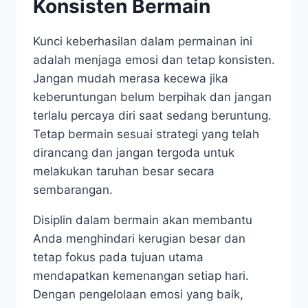
Konsisten Bermain
Kunci keberhasilan dalam permainan ini
adalah menjaga emosi dan tetap konsisten.
Jangan mudah merasa kecewa jika
keberuntungan belum berpihak dan jangan
terlalu percaya diri saat sedang beruntung.
Tetap bermain sesuai strategi yang telah
dirancang dan jangan tergoda untuk
melakukan taruhan besar secara
sembarangan.
Disiplin dalam bermain akan membantu
Anda menghindari kerugian besar dan
tetap fokus pada tujuan utama
mendapatkan kemenangan setiap hari.
Dengan pengelolaan emosi yang baik,