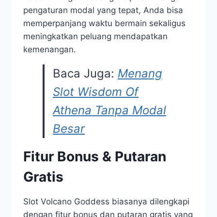
pengaturan modal yang tepat, Anda bisa
memperpanjang waktu bermain sekaligus
meningkatkan peluang mendapatkan
kemenangan.
Baca Juga:
Menang
Slot Wisdom Of
Athena Tanpa Modal
Besar
Fitur Bonus & Putaran
Gratis
Slot Volcano Goddess biasanya dilengkapi
dengan fitur bonus dan putaran gratis yang