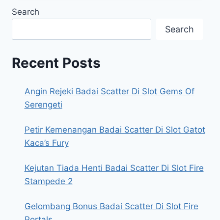
Search
Search
Recent Posts
Angin Rejeki Badai Scatter Di Slot Gems Of
Serengeti
Petir Kemenangan Badai Scatter Di Slot Gatot
Kaca’s Fury
Kejutan Tiada Henti Badai Scatter Di Slot Fire
Stampede 2
Gelombang Bonus Badai Scatter Di Slot Fire
Portals