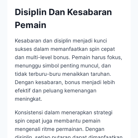
Disiplin Dan Kesabaran
Pemain
Kesabaran dan disiplin menjadi kunci
sukses dalam memanfaatkan spin cepat
dan multi-level bonus. Pemain harus fokus,
menunggu simbol penting muncul, dan
tidak terburu-buru menaikkan taruhan.
Dengan kesabaran, bonus menjadi lebih
efektif dan peluang kemenangan
meningkat.
Konsistensi dalam menerapkan strategi
spin cepat juga membantu pemain
mengenali ritme permainan. Dengan
disiplin, setiap putaran dapat dimanfaatkan