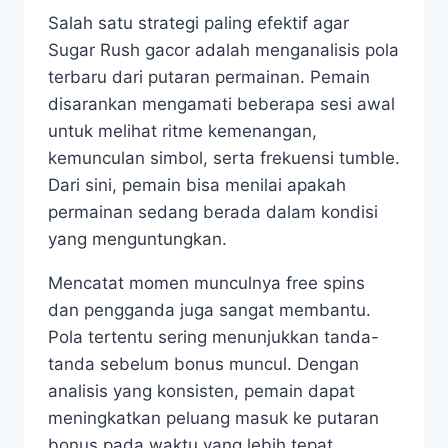
Salah satu strategi paling efektif agar
Sugar Rush gacor adalah menganalisis pola
terbaru dari putaran permainan. Pemain
disarankan mengamati beberapa sesi awal
untuk melihat ritme kemenangan,
kemunculan simbol, serta frekuensi tumble.
Dari sini, pemain bisa menilai apakah
permainan sedang berada dalam kondisi
yang menguntungkan.
Mencatat momen munculnya free spins
dan pengganda juga sangat membantu.
Pola tertentu sering menunjukkan tanda-
tanda sebelum bonus muncul. Dengan
analisis yang konsisten, pemain dapat
meningkatkan peluang masuk ke putaran
bonus pada waktu yang lebih tepat.