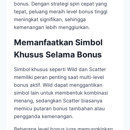
bonus. Dengan strategi spin cepat yang
tepat, peluang meraih level bonus tinggi
meningkat signifikan, sehingga
kemenangan lebih menggiurkan.
Memanfaatkan Simbol
Khusus Selama Bonus
Simbol khusus seperti Wild dan Scatter
memiliki peran penting saat multi-level
bonus aktif. Wild dapat menggantikan
simbol lain untuk membentuk kombinasi
menang, sedangkan Scatter biasanya
memicu putaran bonus tambahan atau
pengganda kemenangan.
Beberapa level bonus juga memungkinkan