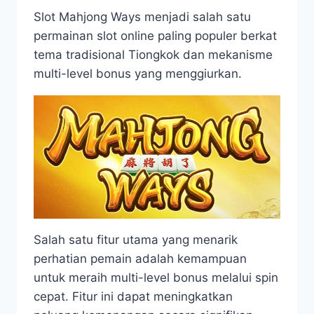
Slot Mahjong Ways menjadi salah satu
permainan slot online paling populer berkat
tema tradisional Tiongkok dan mekanisme
multi-level bonus yang menggiurkan.
Salah satu fitur utama yang menarik
perhatian pemain adalah kemampuan
untuk meraih multi-level bonus melalui spin
cepat. Fitur ini dapat meningkatkan