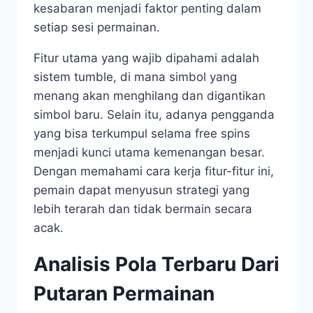
kesabaran menjadi faktor penting dalam
setiap sesi permainan.
Fitur utama yang wajib dipahami adalah
sistem tumble, di mana simbol yang
menang akan menghilang dan digantikan
simbol baru. Selain itu, adanya pengganda
yang bisa terkumpul selama free spins
menjadi kunci utama kemenangan besar.
Dengan memahami cara kerja fitur-fitur ini,
pemain dapat menyusun strategi yang
lebih terarah dan tidak bermain secara
acak.
Analisis Pola Terbaru Dari
Putaran Permainan