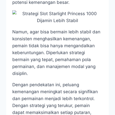
potensi kemenangan besar.
Namun, agar bisa bermain lebih stabil dan
konsisten menghasilkan kemenangan,
pemain tidak bisa hanya mengandalkan
keberuntungan. Diperlukan strategi
bermain yang tepat, pemahaman pola
permainan, dan manajemen modal yang
disiplin.
Dengan pendekatan ini, peluang
kemenangan meningkat secara signifikan
dan permainan menjadi lebih terkontrol.
Dengan strategi yang terukur, pemain
dapat memaksimalkan setiap putaran,