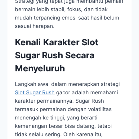
Strategi yang tepat juga membantu pemain
bermain lebih stabil, fokus, dan tidak
mudah terpancing emosi saat hasil belum
sesuai harapan.
Kenali Karakter Slot
Sugar Rush Secara
Menyeluruh
Langkah awal dalam menerapkan strategi
Slot Sugar Rush
gacor adalah memahami
karakter permainannya. Sugar Rush
termasuk permainan dengan volatilitas
menengah ke tinggi, yang berarti
kemenangan besar bisa datang, tetapi
tidak selalu sering. Oleh karena itu,