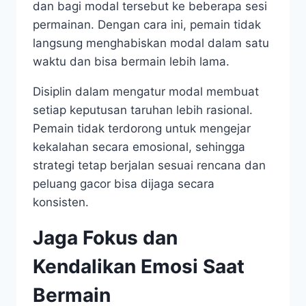
dan bagi modal tersebut ke beberapa sesi
permainan. Dengan cara ini, pemain tidak
langsung menghabiskan modal dalam satu
waktu dan bisa bermain lebih lama.
Disiplin dalam mengatur modal membuat
setiap keputusan taruhan lebih rasional.
Pemain tidak terdorong untuk mengejar
kekalahan secara emosional, sehingga
strategi tetap berjalan sesuai rencana dan
peluang gacor bisa dijaga secara
konsisten.
Jaga Fokus dan
Kendalikan Emosi Saat
Bermain