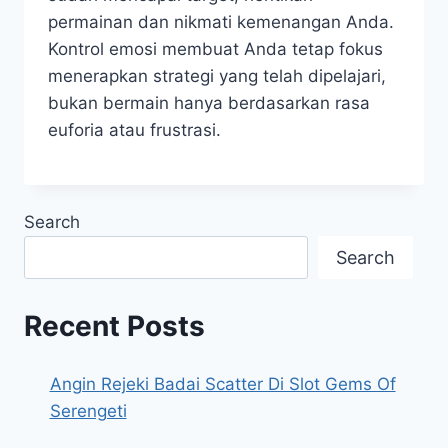
permainan dan nikmati kemenangan Anda.
Kontrol emosi membuat Anda tetap fokus
menerapkan strategi yang telah dipelajari,
bukan bermain hanya berdasarkan rasa
euforia atau frustrasi.
Search
Search
Recent Posts
Angin Rejeki Badai Scatter Di Slot Gems Of
Serengeti