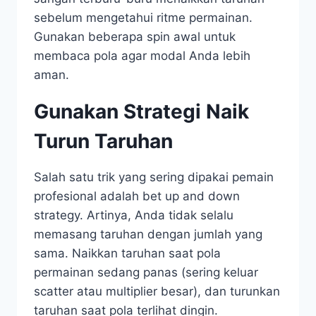
sebelum mengetahui ritme permainan.
Gunakan beberapa spin awal untuk
membaca pola agar modal Anda lebih
aman.
Gunakan Strategi Naik
Turun Taruhan
Salah satu trik yang sering dipakai pemain
profesional adalah bet up and down
strategy. Artinya, Anda tidak selalu
memasang taruhan dengan jumlah yang
sama. Naikkan taruhan saat pola
permainan sedang panas (sering keluar
scatter atau multiplier besar), dan turunkan
taruhan saat pola terlihat dingin.