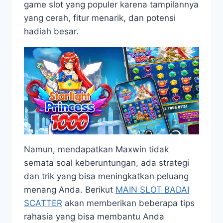
game slot yang populer karena tampilannya
yang cerah, fitur menarik, dan potensi
hadiah besar.
Namun, mendapatkan Maxwin tidak
semata soal keberuntungan, ada strategi
dan trik yang bisa meningkatkan peluang
menang Anda. Berikut
MAIN SLOT BADAI
SCATTER
akan memberikan beberapa tips
rahasia yang bisa membantu Anda