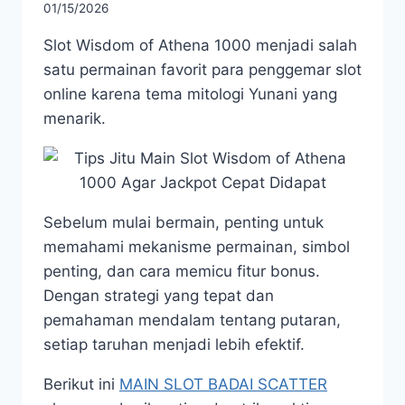
01/15/2026
Slot Wisdom of Athena 1000 menjadi salah
satu permainan favorit para penggemar slot
online karena tema mitologi Yunani yang
menarik.
Sebelum mulai bermain, penting untuk
memahami mekanisme permainan, simbol
penting, dan cara memicu fitur bonus.
Dengan strategi yang tepat dan
pemahaman mendalam tentang putaran,
setiap taruhan menjadi lebih efektif.
Berikut ini
MAIN SLOT BADAI SCATTER