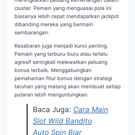
meningkatkan peluang kemenangan dalam
cluster. Pemain yang menguasai pola ini
biasanya lebih cepat mendapatkan jackpot
dibanding mereka yang bermain
sembarangan.
Kesabaran juga menjadi kunci penting.
Pemain yang terburu-buru atau terlalu
agresif seringkali melewatkan peluang
bonus terbaik. Menggabungkan
pemahaman fitur bonus dengan strategi
taruhan yang matang akan membuat setiap
putaran lebih menguntungkan.
Baca Juga:
Cara Main
Slot Wild Bandito
Auto Spin Biar