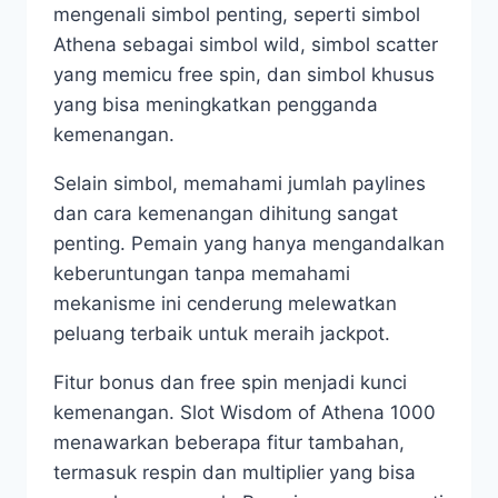
mengenali simbol penting, seperti simbol
Athena sebagai simbol wild, simbol scatter
yang memicu free spin, dan simbol khusus
yang bisa meningkatkan pengganda
kemenangan.
Selain simbol, memahami jumlah paylines
dan cara kemenangan dihitung sangat
penting. Pemain yang hanya mengandalkan
keberuntungan tanpa memahami
mekanisme ini cenderung melewatkan
peluang terbaik untuk meraih jackpot.
Fitur bonus dan free spin menjadi kunci
kemenangan. Slot Wisdom of Athena 1000
menawarkan beberapa fitur tambahan,
termasuk respin dan multiplier yang bisa