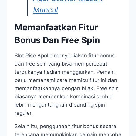
Muncul
Memanfaatkan Fitur
Bonus Dan Free Spin
Slot Rise Apollo menyediakan fitur bonus
dan free spin yang bisa mempercepat
terbukanya hadiah menggiurkan. Pemain
perlu memahami cara memicu fitur ini dan
memanfaatkannya dengan bijak. Free spin
biasanya memberikan kombinasi simbol
lebih menguntungkan dibanding spin
reguler.
Selain itu, penggunaan fitur bonus secara
terencana memungkinkan pemain mencoba