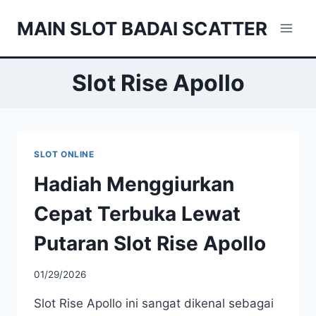
Skip
MAIN SLOT BADAI SCATTER
to
content
Slot Rise Apollo
SLOT ONLINE
Hadiah Menggiurkan
Cepat Terbuka Lewat
Putaran Slot Rise Apollo
01/29/2026
Slot Rise Apollo ini sangat dikenal sebagai