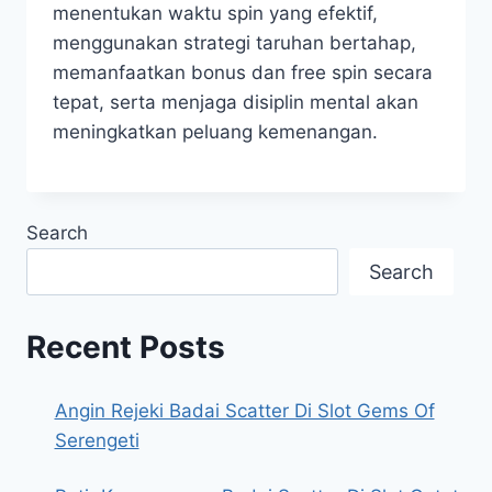
menentukan waktu spin yang efektif,
menggunakan strategi taruhan bertahap,
memanfaatkan bonus dan free spin secara
tepat, serta menjaga disiplin mental akan
meningkatkan peluang kemenangan.
Search
Search
Recent Posts
Angin Rejeki Badai Scatter Di Slot Gems Of
Serengeti