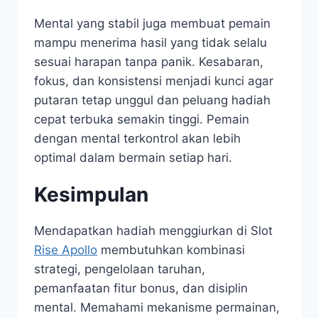
Mental yang stabil juga membuat pemain
mampu menerima hasil yang tidak selalu
sesuai harapan tanpa panik. Kesabaran,
fokus, dan konsistensi menjadi kunci agar
putaran tetap unggul dan peluang hadiah
cepat terbuka semakin tinggi. Pemain
dengan mental terkontrol akan lebih
optimal dalam bermain setiap hari.
Kesimpulan
Mendapatkan hadiah menggiurkan di Slot
Rise Apollo
membutuhkan kombinasi
strategi, pengelolaan taruhan,
pemanfaatan fitur bonus, dan disiplin
mental. Memahami mekanisme permainan,