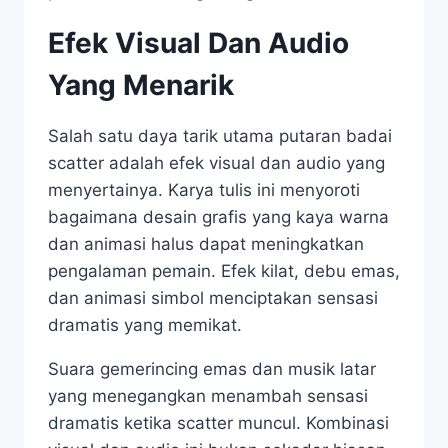
Efek Visual Dan Audio
Yang Menarik
Salah satu daya tarik utama putaran badai
scatter adalah efek visual dan audio yang
menyertainya. Karya tulis ini menyoroti
bagaimana desain grafis yang kaya warna
dan animasi halus dapat meningkatkan
pengalaman pemain. Efek kilat, debu emas,
dan animasi simbol menciptakan sensasi
dramatis yang memikat.
Suara gemerincing emas dan musik latar
yang menegangkan menambah sensasi
dramatis ketika scatter muncul. Kombinasi