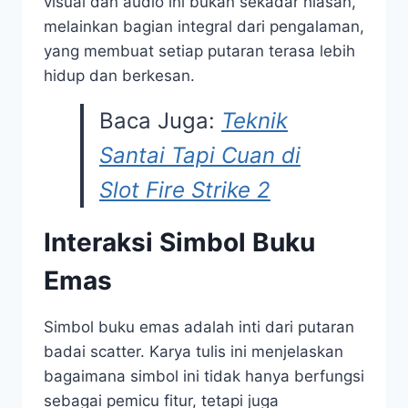
visual dan audio ini bukan sekadar hiasan,
melainkan bagian integral dari pengalaman,
yang membuat setiap putaran terasa lebih
hidup dan berkesan.
Baca Juga:
Teknik
Santai Tapi Cuan di
Slot Fire Strike 2
Interaksi Simbol Buku
Emas
Simbol buku emas adalah inti dari putaran
badai scatter. Karya tulis ini menjelaskan
bagaimana simbol ini tidak hanya berfungsi
sebagai pemicu fitur, tetapi juga