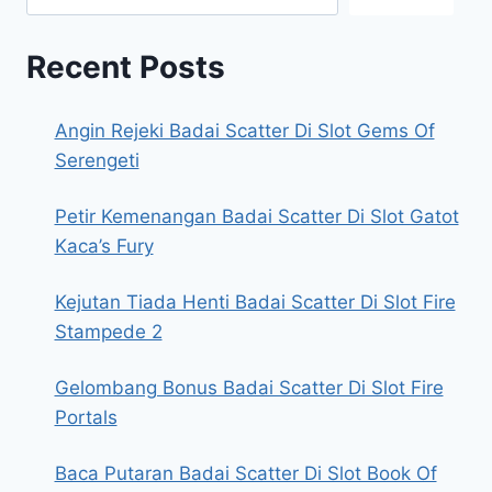
Recent Posts
Angin Rejeki Badai Scatter Di Slot Gems Of
Serengeti
Petir Kemenangan Badai Scatter Di Slot Gatot
Kaca’s Fury
Kejutan Tiada Henti Badai Scatter Di Slot Fire
Stampede 2
Gelombang Bonus Badai Scatter Di Slot Fire
Portals
Baca Putaran Badai Scatter Di Slot Book Of