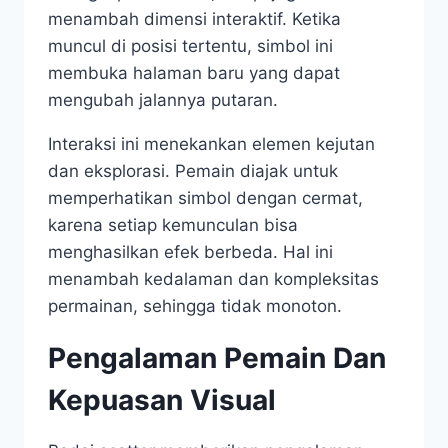
menambah dimensi interaktif. Ketika
muncul di posisi tertentu, simbol ini
membuka halaman baru yang dapat
mengubah jalannya putaran.
Interaksi ini menekankan elemen kejutan
dan eksplorasi. Pemain diajak untuk
memperhatikan simbol dengan cermat,
karena setiap kemunculan bisa
menghasilkan efek berbeda. Hal ini
menambah kedalaman dan kompleksitas
permainan, sehingga tidak monoton.
Pengalaman Pemain Dan
Kepuasan Visual