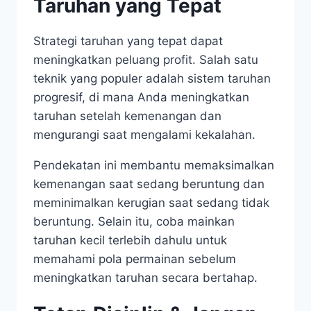
Taruhan yang Tepat
Strategi taruhan yang tepat dapat
meningkatkan peluang profit. Salah satu
teknik yang populer adalah sistem taruhan
progresif, di mana Anda meningkatkan
taruhan setelah kemenangan dan
mengurangi saat mengalami kekalahan.
Pendekatan ini membantu memaksimalkan
kemenangan saat sedang beruntung dan
meminimalkan kerugian saat sedang tidak
beruntung. Selain itu, coba mainkan
taruhan kecil terlebih dahulu untuk
memahami pola permainan sebelum
meningkatkan taruhan secara bertahap.