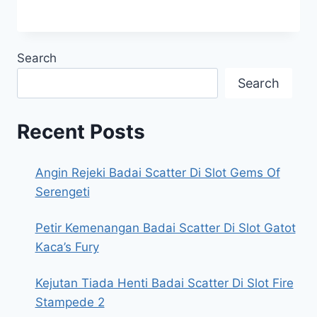
Search
Search
Recent Posts
Angin Rejeki Badai Scatter Di Slot Gems Of
Serengeti
Petir Kemenangan Badai Scatter Di Slot Gatot
Kaca’s Fury
Kejutan Tiada Henti Badai Scatter Di Slot Fire
Stampede 2