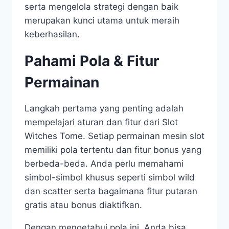
serta mengelola strategi dengan baik
merupakan kunci utama untuk meraih
keberhasilan.
Pahami Pola & Fitur
Permainan
Langkah pertama yang penting adalah
mempelajari aturan dan fitur dari Slot
Witches Tome. Setiap permainan mesin slot
memiliki pola tertentu dan fitur bonus yang
berbeda-beda. Anda perlu memahami
simbol-simbol khusus seperti simbol wild
dan scatter serta bagaimana fitur putaran
gratis atau bonus diaktifkan.
Dengan mengetahui pola ini, Anda bisa