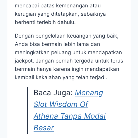
mencapai batas kemenangan atau
kerugian yang ditetapkan, sebaiknya
berhenti terlebih dahulu.
Dengan pengelolaan keuangan yang baik,
Anda bisa bermain lebih lama dan
meningkatkan peluang untuk mendapatkan
jackpot. Jangan pernah tergoda untuk terus
bermain hanya karena ingin mendapatkan
kembali kekalahan yang telah terjadi.
Baca Juga:
Menang
Slot Wisdom Of
Athena Tanpa Modal
Besar