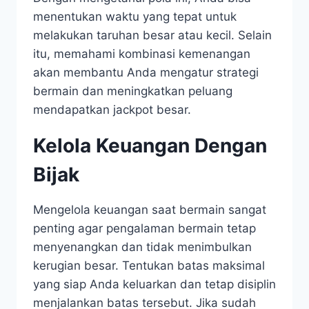
menentukan waktu yang tepat untuk
melakukan taruhan besar atau kecil. Selain
itu, memahami kombinasi kemenangan
akan membantu Anda mengatur strategi
bermain dan meningkatkan peluang
mendapatkan jackpot besar.
Kelola Keuangan Dengan
Bijak
Mengelola keuangan saat bermain sangat
penting agar pengalaman bermain tetap
menyenangkan dan tidak menimbulkan
kerugian besar. Tentukan batas maksimal
yang siap Anda keluarkan dan tetap disiplin
menjalankan batas tersebut. Jika sudah