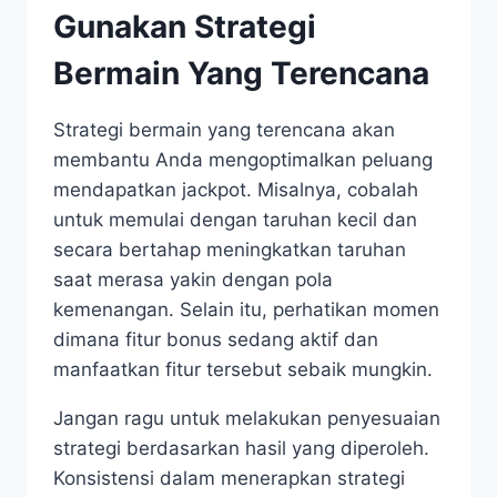
Gunakan Strategi
Bermain Yang Terencana
Strategi bermain yang terencana akan
membantu Anda mengoptimalkan peluang
mendapatkan jackpot. Misalnya, cobalah
untuk memulai dengan taruhan kecil dan
secara bertahap meningkatkan taruhan
saat merasa yakin dengan pola
kemenangan. Selain itu, perhatikan momen
dimana fitur bonus sedang aktif dan
manfaatkan fitur tersebut sebaik mungkin.
Jangan ragu untuk melakukan penyesuaian
strategi berdasarkan hasil yang diperoleh.
Konsistensi dalam menerapkan strategi